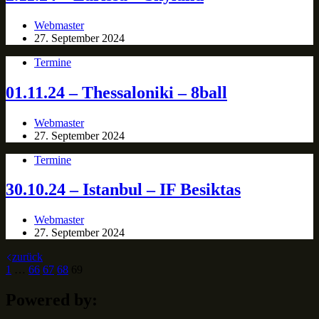
Webmaster
27. September 2024
Termine
01.11.24 – Thessaloniki – 8ball
Webmaster
27. September 2024
Termine
30.10.24 – Istanbul – IF Besiktas
Webmaster
27. September 2024
zurück
1
…
66
67
68
69
Powered by: