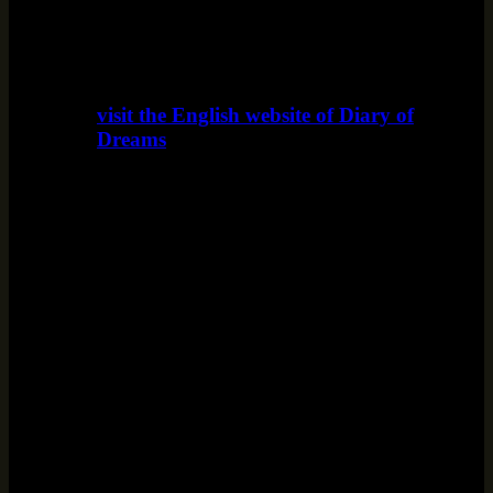
visit the English website of Diary of
Dreams
www.diaryofdreams.uk