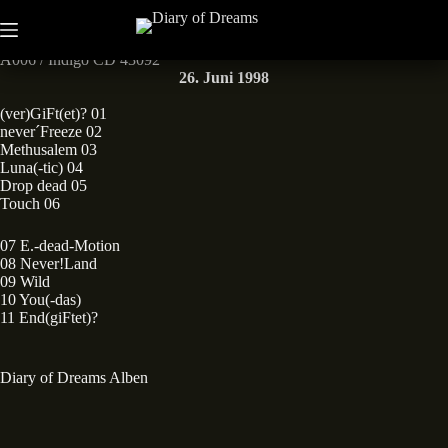
Zum
Inhalt
Diary of Dreams - Psychoma
springen
A006 / Indigo CD 43092
26. Juni 1998
(ver)GiFt(et)? 01
never´Freeze 02
Methusalem 03
Luna(-tic) 04
Drop dead 05
Touch 06
07 E.-dead-Motion
08 Never!Land
09 Wild
10 You(-das)
11 End(giFtet)?
Diary of Dreams Alben