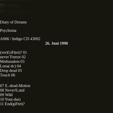
Diary of Dreams
Psychoma
A006 / Indigo CD 43092
26. Juni 1998
(ver)GiFt(et)? 01
never´Freeze 02
Methusalem 03
Luna(-tic) 04
Drop dead 05
Touch 06
07 E.-dead-Motion
08 Never!Land
09 Wild
10 You(-das)
11 End(giFtet)?