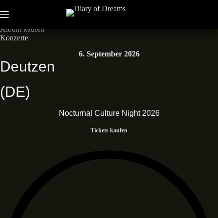
Zum
Inhalt
Neues Album • Dead End Dreams • Out now
springen
Album kaufen
Konzerte
6. September 2026
Deutzen
(DE)
Nocturnal Culture Night 2026
Tickets kaufen