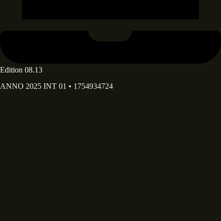
Edition 08.13
ANNO 2025 INT 01 • 1754934724
Deine E-Mail Adresse*
Deine E-Mail-Adresse wird ausschließlich dazu verwendet, dir
unseren Newsletter sowie Informationen über die Aktivitäten von
Diary of Dreams zuzusenden. Du kannst den im Newsletter
enthaltenen Abmeldelink jederzeit nutzen.
Dein Vorname
Dein Nachname