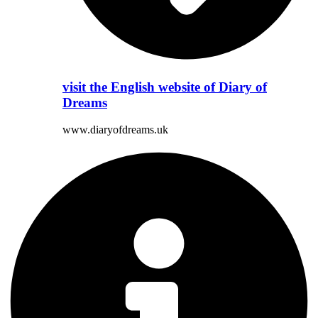
visit the English website of Diary of
Dreams
www.diaryofdreams.uk