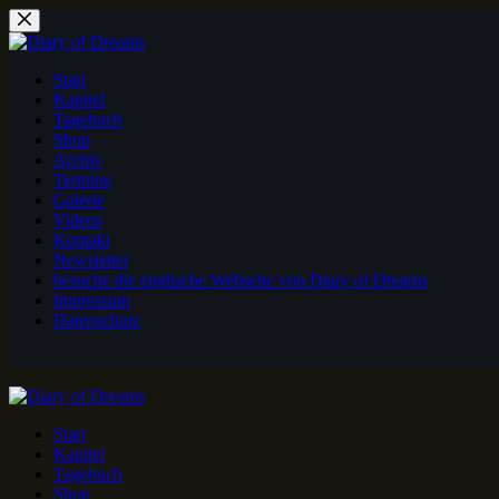
Zum
Inhalt
springen
Start
Kapitel
Tagebuch
Shop
Archiv
Termine
Galerie
Videos
Kontakt
Newsletter
besuche die englische Webseite von Diary of Dreams
Impressum
Datenschutz
Start
Kapitel
Tagebuch
Shop