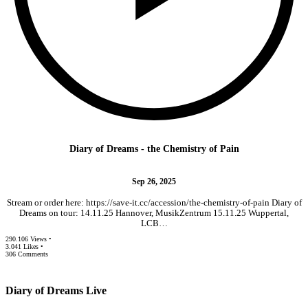
Diary of Dreams - the Chemistry of Pain
Sep 26, 2025
Stream or order here: https://save-it.cc/accession/the-chemistry-of-pain Diary of
Dreams on tour: 14.11.25 Hannover, MusikZentrum 15.11.25 Wuppertal,
LCB…
290.106 Views •
3.041 Likes •
306 Comments
Diary of Dreams Live