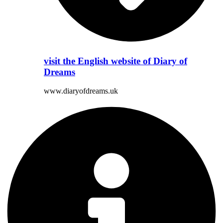
visit the English website of Diary of
Dreams
www.diaryofdreams.uk