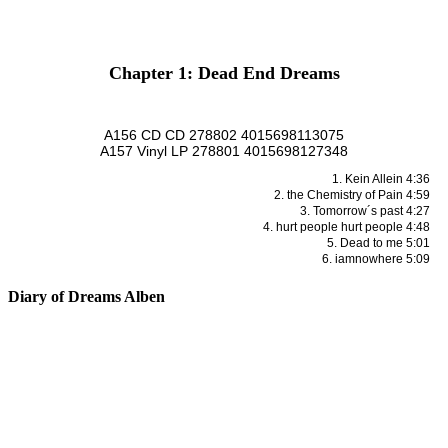
Chapter 1: Dead End Dreams
A156 CD CD 278802 4015698113075
A157 Vinyl LP 278801 4015698127348
1. Kein Allein 4:36
2. the Chemistry of Pain 4:59
3. Tomorrow´s past 4:27
4. hurt people hurt people 4:48
5. Dead to me 5:01
6. iamnowhere 5:09
Diary of Dreams Alben