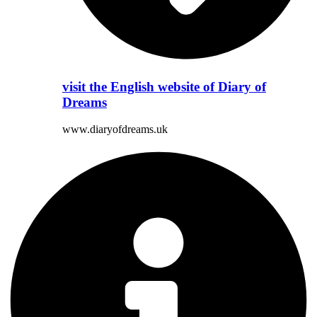
visit the English website of Diary of
Dreams
www.diaryofdreams.uk