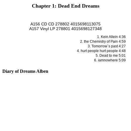
Chapter 1: Dead End Dreams
A156 CD CD 278802 4015698113075
A157 Vinyl LP 278801 4015698127348
1. Kein Allein 4:36
2. the Chemistry of Pain 4:59
3. Tomorrow´s past 4:27
4. hurt people hurt people 4:48
5. Dead to me 5:01
6. iamnowhere 5:09
Diary of Dreams Alben