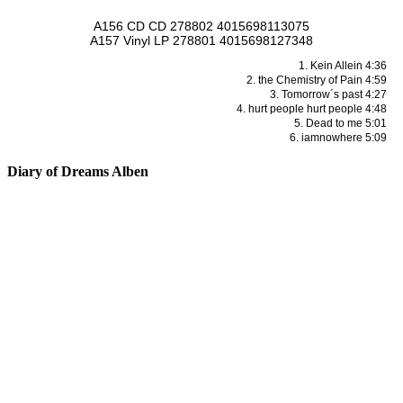
A156 CD CD 278802 4015698113075
A157 Vinyl LP 278801 4015698127348
1. Kein Allein 4:36
2. the Chemistry of Pain 4:59
3. Tomorrow´s past 4:27
4. hurt people hurt people 4:48
5. Dead to me 5:01
6. iamnowhere 5:09
Diary of Dreams Alben