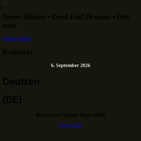
Neues Album • Dead End Dreams • Out
now
Album kaufen
Konzerte
6. September 2026
Deutzen
(DE)
Nocturnal Culture Night 2026
Tickets kaufen