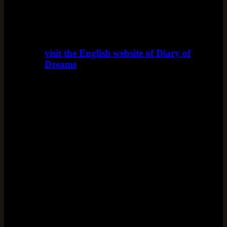
visit the English website of Diary of
Dreams
www.diaryofdreams.uk