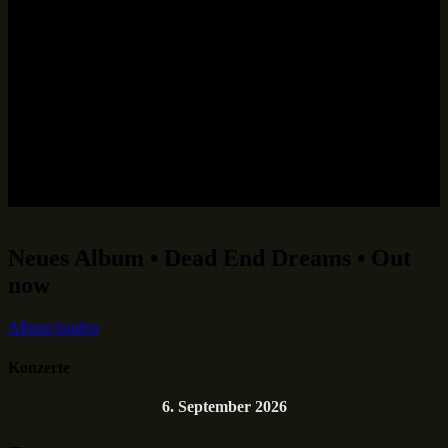
Neues Album • Dead End Dreams • Out
now
Album kaufen
Konzerte
6. September 2026