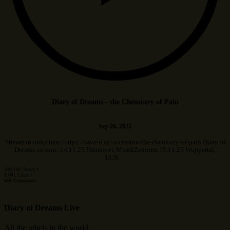
Diary of Dreams - the Chemistry of Pain
Sep 26, 2025
Stream or order here: https://save-it.cc/accession/the-chemistry-of-pain Diary of
Dreams on tour: 14.11.25 Hannover, MusikZentrum 15.11.25 Wuppertal,
LCB…
290.106 Views •
3.041 Likes •
306 Comments
Diary of Dreams Live
All the rebels in the world