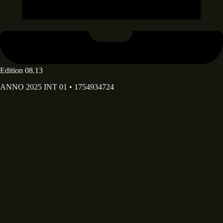
Edition 08.13
ANNO 2025 INT 01 • 1754934724
Deine E-Mail Adresse*
Deine E-Mail-Adresse wird ausschließlich dazu verwendet, dir
unseren Newsletter sowie Informationen über die Aktivitäten von
Diary of Dreams zuzusenden. Du kannst den im Newsletter
enthaltenen Abmeldelink jederzeit nutzen.
Dein Vorname
Dein Nachname