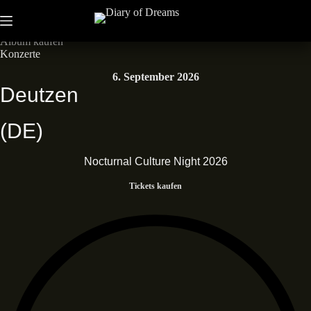
Zum
Inhalt
Neues Album • Dead End Dreams • Out now
springen
Album kaufen
Konzerte
6. September 2026
Deutzen
(DE)
Nocturnal Culture Night 2026
Tickets kaufen