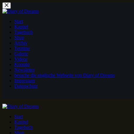
Zum
Inhalt
springen
Start
Kapitel
Tagebuch
Shop
Archiv
Termine
Galerie
Videos
Kontakt
Newsletter
besuche die englische Webseite von Diary of Dreams
Impressum
Datenschutz
Start
Kapitel
Tagebuch
Shop