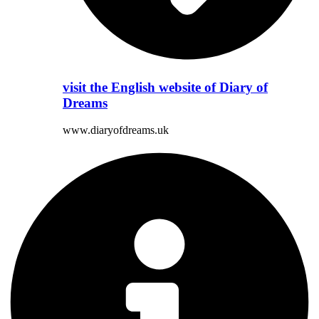
visit the English website of Diary of
Dreams
www.diaryofdreams.uk