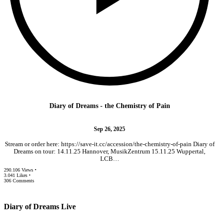
Diary of Dreams - the Chemistry of Pain
Sep 26, 2025
Stream or order here: https://save-it.cc/accession/the-chemistry-of-pain Diary of
Dreams on tour: 14.11.25 Hannover, MusikZentrum 15.11.25 Wuppertal,
LCB…
290.106 Views •
3.041 Likes •
306 Comments
Diary of Dreams Live