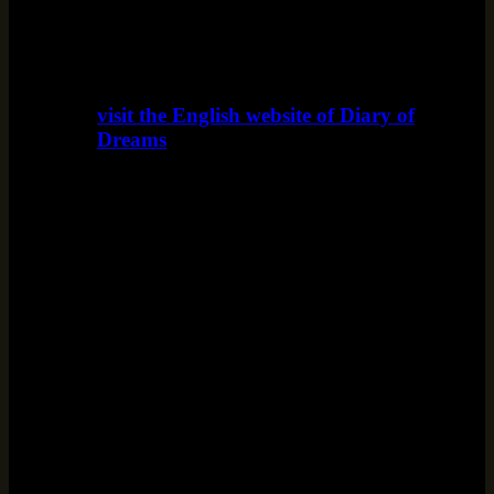
visit the English website of Diary of
Dreams
www.diaryofdreams.uk