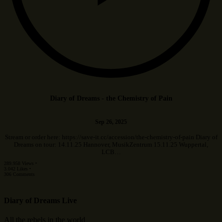
Diary of Dreams - the Chemistry of Pain
Sep 26, 2025
Stream or order here: https://save-it.cc/accession/the-chemistry-of-pain Diary of
Dreams on tour: 14.11.25 Hannover, MusikZentrum 15.11.25 Wuppertal,
LCB…
289.958 Views •
3.042 Likes •
306 Comments
Diary of Dreams Live
All the rebels in the world