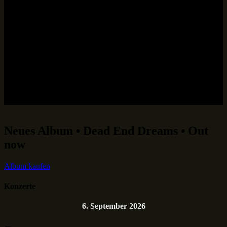
Neues Album • Dead End Dreams • Out
now
Album kaufen
Konzerte
6. September 2026