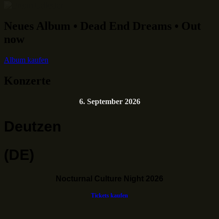
Neues Album • Dead End Dreams • Out
now
Album kaufen
Konzerte
6. September 2026
Deutzen
(DE)
Nocturnal Culture Night 2026
Tickets kaufen