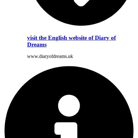
visit the English website of Diary of
Dreams
www.diaryofdreams.uk