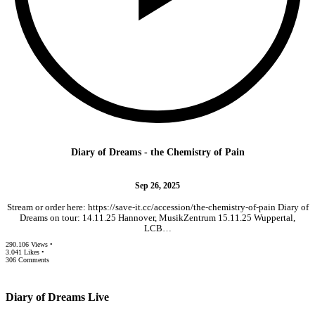
Diary of Dreams - the Chemistry of Pain
Sep 26, 2025
Stream or order here: https://save-it.cc/accession/the-chemistry-of-pain Diary of
Dreams on tour: 14.11.25 Hannover, MusikZentrum 15.11.25 Wuppertal,
LCB…
290.106 Views •
3.041 Likes •
306 Comments
Diary of Dreams Live