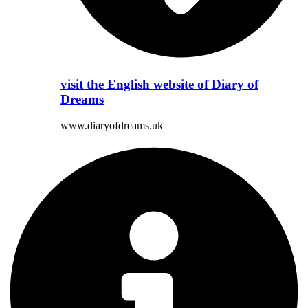
visit the English website of Diary of
Dreams
www.diaryofdreams.uk