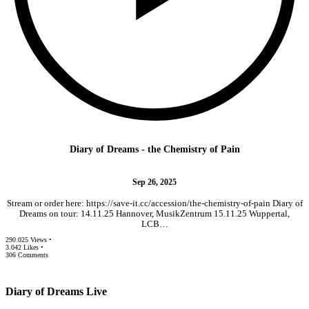
Diary of Dreams - the Chemistry of Pain
Sep 26, 2025
Stream or order here: https://save-it.cc/accession/the-chemistry-of-pain Diary of
Dreams on tour: 14.11.25 Hannover, MusikZentrum 15.11.25 Wuppertal,
LCB…
290.025 Views •
3.042 Likes •
306 Comments
Diary of Dreams Live