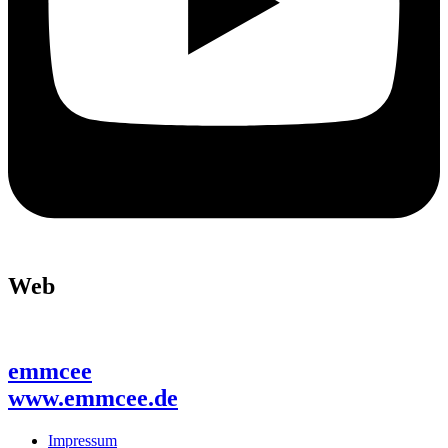
Web
emmcee
www.emmcee.de
Impressum