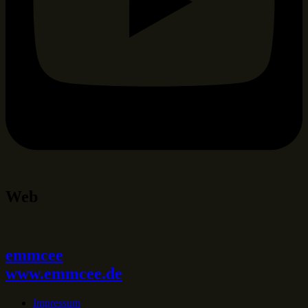
Web
emmcee
www.emmcee.de
Impressum