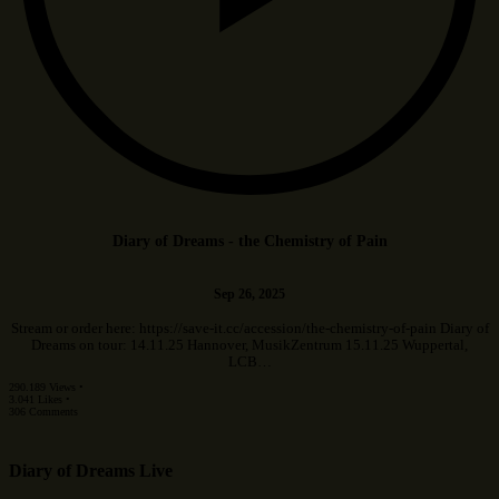
Diary of Dreams - the Chemistry of Pain
Sep 26, 2025
Stream or order here: https://save-it.cc/accession/the-chemistry-of-pain Diary of
Dreams on tour: 14.11.25 Hannover, MusikZentrum 15.11.25 Wuppertal,
LCB…
290.189 Views •
3.041 Likes •
306 Comments
Diary of Dreams Live