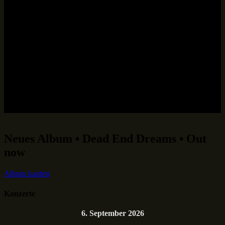
Neues Album • Dead End Dreams • Out
now
Album kaufen
Konzerte
6. September 2026