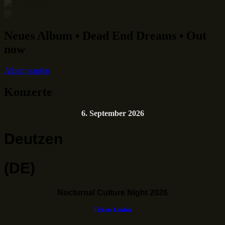
Neues Album • Dead End Dreams • Out
now
Album kaufen
Konzerte
6. September 2026
Deutzen
(DE)
Nocturnal Culture Night 2026
Tickets kaufen