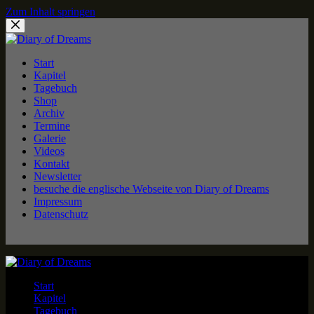
Zum Inhalt springen
Start
Kapitel
Tagebuch
Shop
Archiv
Termine
Galerie
Videos
Kontakt
Newsletter
besuche die englische Webseite von Diary of Dreams
Impressum
Datenschutz
Start
Kapitel
Tagebuch