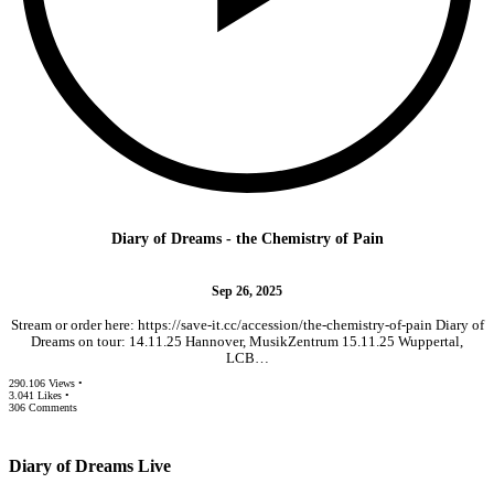
Diary of Dreams - the Chemistry of Pain
Sep 26, 2025
Stream or order here: https://save-it.cc/accession/the-chemistry-of-pain Diary of
Dreams on tour: 14.11.25 Hannover, MusikZentrum 15.11.25 Wuppertal,
LCB…
290.106 Views •
3.041 Likes •
306 Comments
Diary of Dreams Live