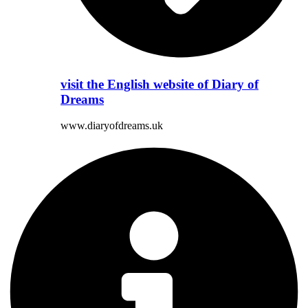
visit the English website of Diary of
Dreams
www.diaryofdreams.uk