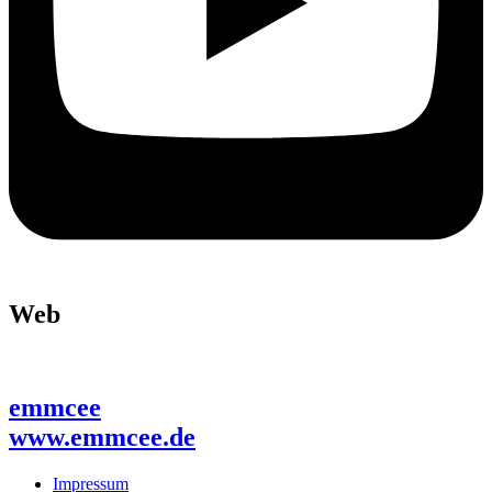
Web
emmcee
www.emmcee.de
Impressum