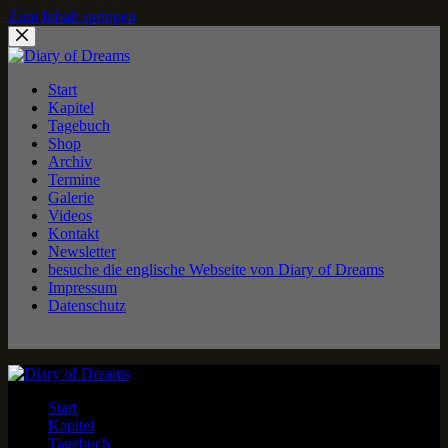
Zum Inhalt springen
Start
Kapitel
Tagebuch
Shop
Archiv
Termine
Galerie
Videos
Kontakt
Newsletter
besuche die englische Webseite von Diary of Dreams
Impressum
Datenschutz
Start
Kapitel
Tagebuch