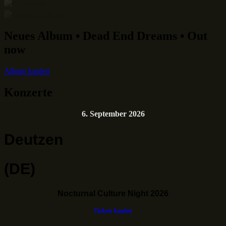
Neues Album • Dead End Dreams • Out
now
Album kaufen
Konzerte
6. September 2026
Deutzen
(DE)
Nocturnal Culture Night 2026
Tickets kaufen