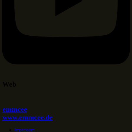
Web
emmcee
www.emmcee.de
Impressum