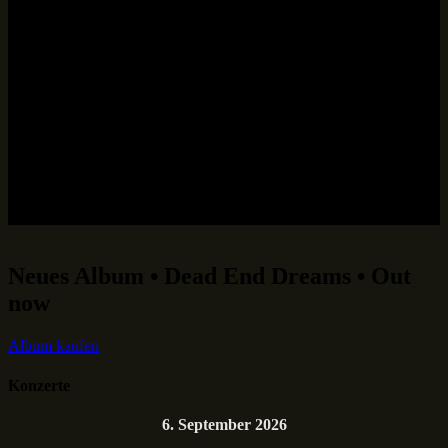
Neues Album • Dead End Dreams • Out
now
Album kaufen
Konzerte
6. September 2026