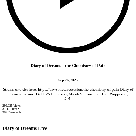
Diary of Dreams - the Chemistry of Pain
Sep 26, 2025
Stream or order here: https://save-it.cc/accession/the-chemistry-of-pain Diary of
Dreams on tour: 14.11.25 Hannover, MusikZentrum 15.11.25 Wuppertal,
LCB…
290.025 Views •
3.042 Likes •
306 Comments
Diary of Dreams Live