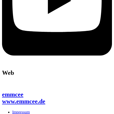
Web
emmcee
www.emmcee.de
Impressum