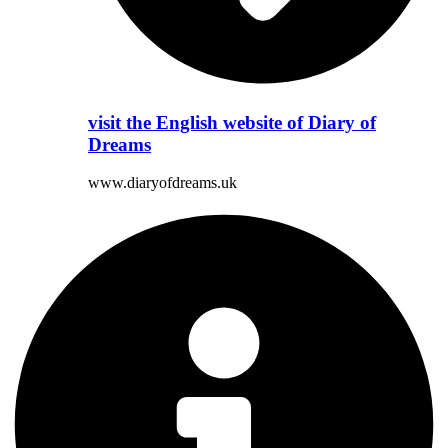
visit the English website of Diary of
Dreams
www.diaryofdreams.uk