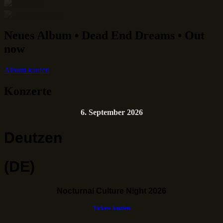
Neues Album • Dead End Dreams • Out
now
Album kaufen
Konzerte
6. September 2026
Deutzen
(DE)
Nocturnal Culture Night 2026
Tickets kaufen