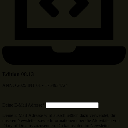
Edition 08.13
ANNO 2025 INT 01 • 1754934724
Deine E-Mail Adresse*
Deine E-Mail-Adresse wird ausschließlich dazu verwendet, dir
unseren Newsletter sowie Informationen über die Aktivitäten von
Diary of Dreams zuzusenden. Du kannst den im Newsletter