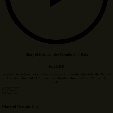
Diary of Dreams - the Chemistry of Pain
Sep 26, 2025
Stream or order here: https://save-it.cc/accession/the-chemistry-of-pain Diary of
Dreams on tour: 14.11.25 Hannover, MusikZentrum 15.11.25 Wuppertal,
LCB…
289.958 Views •
3.042 Likes •
306 Comments
Diary of Dreams Live