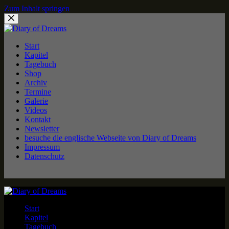
Zum Inhalt springen
Start
Kapitel
Tagebuch
Shop
Archiv
Termine
Galerie
Videos
Kontakt
Newsletter
besuche die englische Webseite von Diary of Dreams
Impressum
Datenschutz
Start
Kapitel
Tagebuch