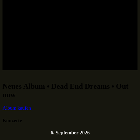
Neues Album • Dead End Dreams • Out
now
Album kaufen
Konzerte
6. September 2026