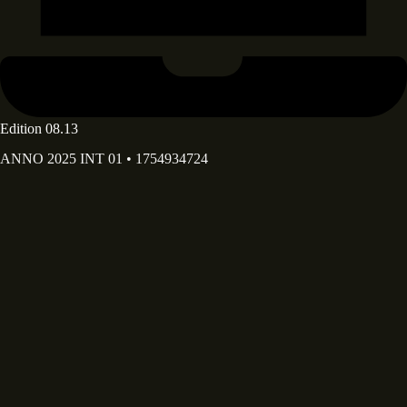
Edition 08.13
ANNO 2025 INT 01 • 1754934724
Deine E-Mail Adresse*
Deine E-Mail-Adresse wird ausschließlich dazu verwendet, dir
unseren Newsletter sowie Informationen über die Aktivitäten von
Diary of Dreams zuzusenden. Du kannst den im Newsletter
enthaltenen Abmeldelink jederzeit nutzen.
Dein Vorname
Dein Nachname