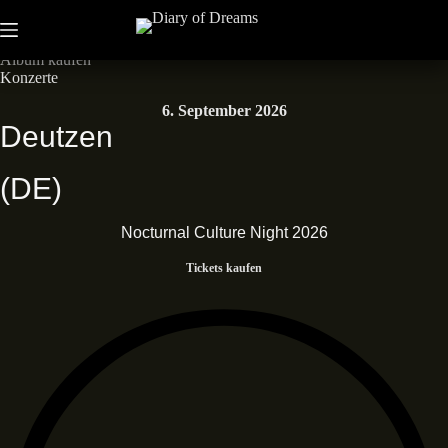
Zum
Inhalt
Neues Album • Dead End Dreams • Out now
springen
Album kaufen
Konzerte
6. September 2026
Deutzen
(DE)
Nocturnal Culture Night 2026
Tickets kaufen