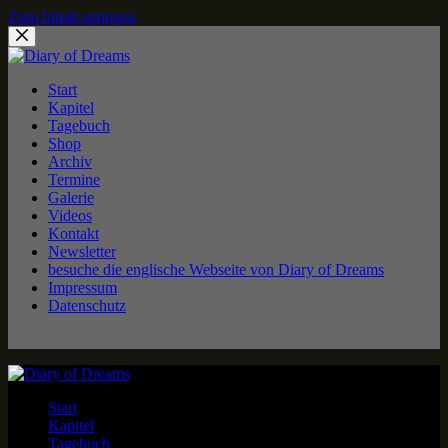
Zum Inhalt springen
Start
Kapitel
Tagebuch
Shop
Archiv
Termine
Galerie
Videos
Kontakt
Newsletter
besuche die englische Webseite von Diary of Dreams
Impressum
Datenschutz
Start
Kapitel
Tagebuch