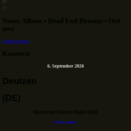
Neues Album • Dead End Dreams • Out
now
Album kaufen
Konzerte
6. September 2026
Deutzen
(DE)
Nocturnal Culture Night 2026
Tickets kaufen