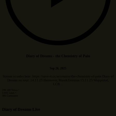
Diary of Dreams - the Chemistry of Pain
Sep 26, 2025
Stream or order here: https://save-it.cc/accession/the-chemistry-of-pain Diary of
Dreams on tour: 14.11.25 Hannover, MusikZentrum 15.11.25 Wuppertal,
LCB…
290.189 Views •
3.041 Likes •
306 Comments
Diary of Dreams Live