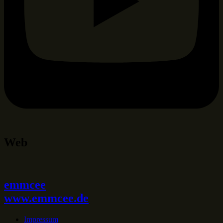
Web
emmcee
www.emmcee.de
Impressum