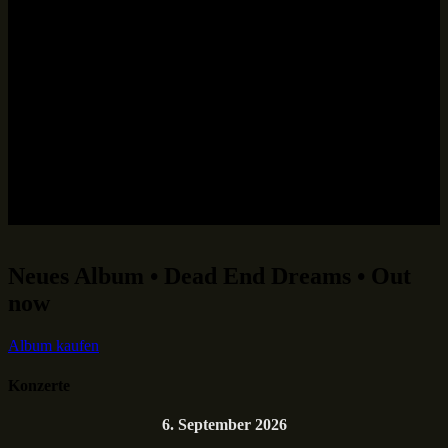
Neues Album • Dead End Dreams • Out
now
Album kaufen
Konzerte
6. September 2026