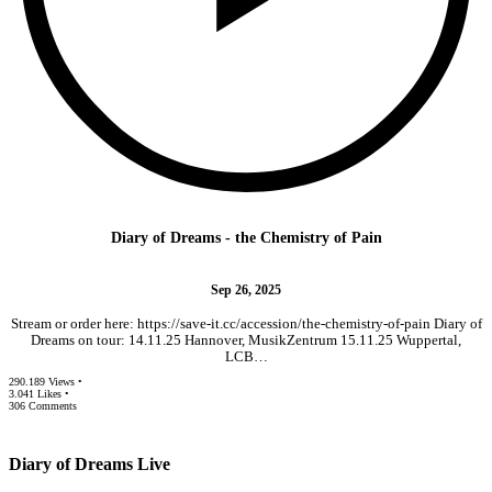
Diary of Dreams - the Chemistry of Pain
Sep 26, 2025
Stream or order here: https://save-it.cc/accession/the-chemistry-of-pain Diary of
Dreams on tour: 14.11.25 Hannover, MusikZentrum 15.11.25 Wuppertal,
LCB…
290.189 Views •
3.041 Likes •
306 Comments
Diary of Dreams Live