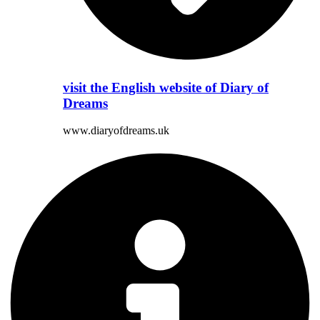
visit the English website of Diary of
Dreams
www.diaryofdreams.uk