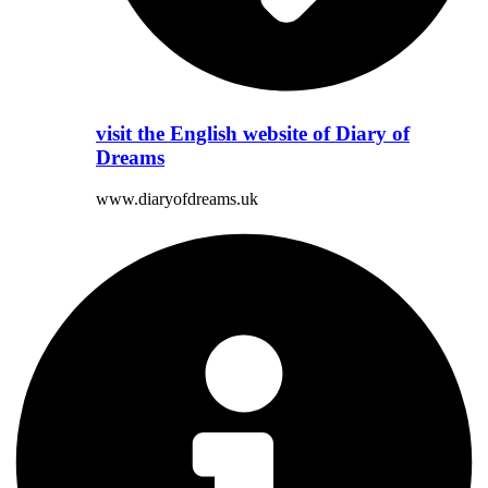
visit the English website of Diary of
Dreams
www.diaryofdreams.uk