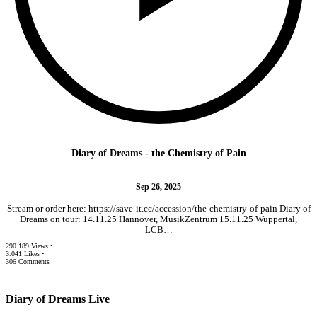
Diary of Dreams - the Chemistry of Pain
Sep 26, 2025
Stream or order here: https://save-it.cc/accession/the-chemistry-of-pain Diary of
Dreams on tour: 14.11.25 Hannover, MusikZentrum 15.11.25 Wuppertal,
LCB…
290.189 Views •
3.041 Likes •
306 Comments
Diary of Dreams Live