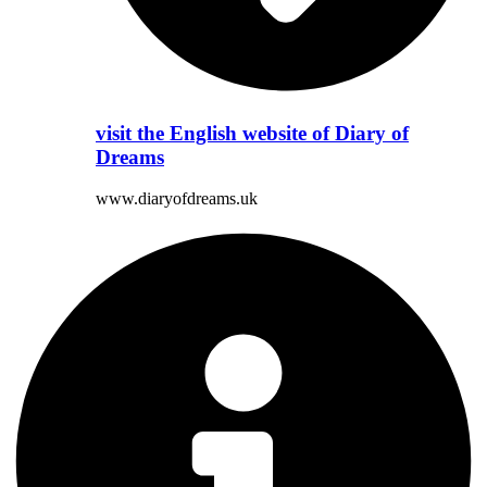
visit the English website of Diary of
Dreams
www.diaryofdreams.uk