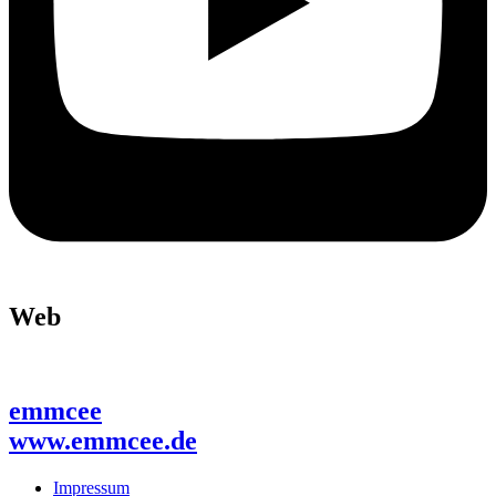
Web
emmcee
www.emmcee.de
Impressum