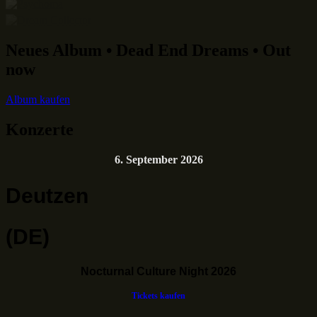
Neues Album • Dead End Dreams • Out
now
Album kaufen
Konzerte
6. September 2026
Deutzen
(DE)
Nocturnal Culture Night 2026
Tickets kaufen