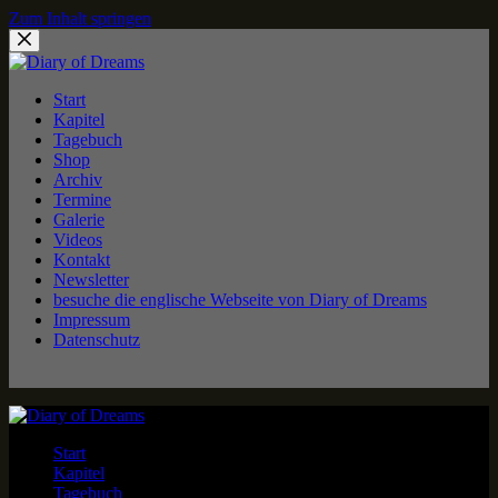
Zum Inhalt springen
Start
Kapitel
Tagebuch
Shop
Archiv
Termine
Galerie
Videos
Kontakt
Newsletter
besuche die englische Webseite von Diary of Dreams
Impressum
Datenschutz
Start
Kapitel
Tagebuch