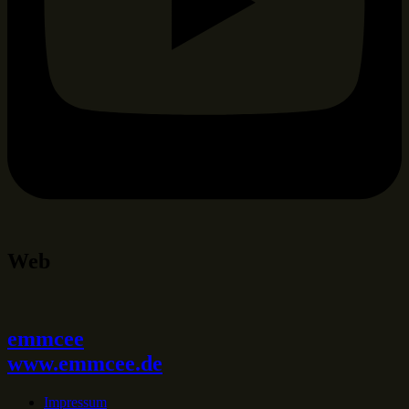
Web
emmcee
www.emmcee.de
Impressum