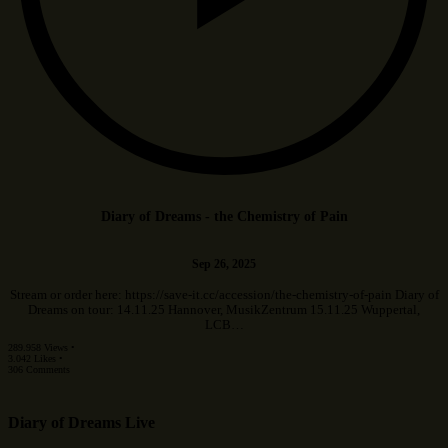
Diary of Dreams - the Chemistry of Pain
Sep 26, 2025
Stream or order here: https://save-it.cc/accession/the-chemistry-of-pain Diary of
Dreams on tour: 14.11.25 Hannover, MusikZentrum 15.11.25 Wuppertal,
LCB…
289.958 Views •
3.042 Likes •
306 Comments
Diary of Dreams Live