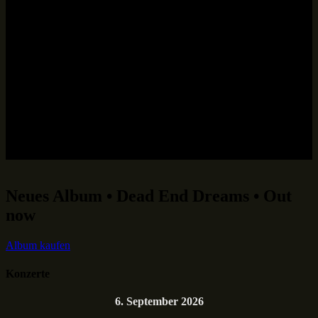
Neues Album • Dead End Dreams • Out
now
Album kaufen
Konzerte
6. September 2026