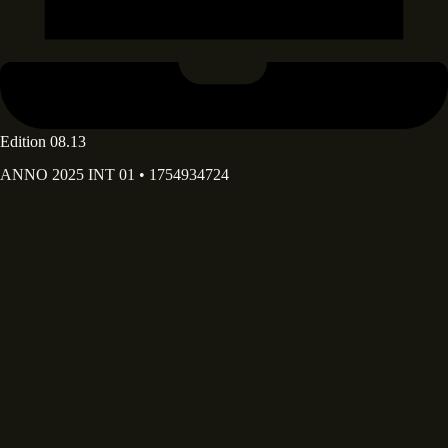
Edition 08.13
ANNO 2025 INT 01 • 1754934724
Deine E-Mail Adresse*
Deine E-Mail-Adresse wird ausschließlich dazu verwendet, dir
unseren Newsletter sowie Informationen über die Aktivitäten von
Diary of Dreams zuzusenden. Du kannst den im Newsletter
enthaltenen Abmeldelink jederzeit nutzen.
Dein Vorname
Dein Nachname