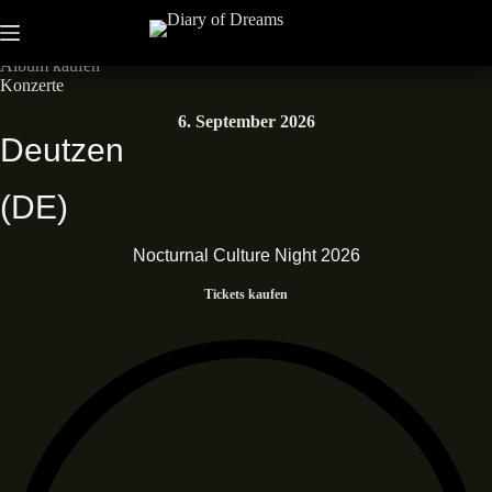
Zum
Inhalt
Neues Album • Dead End Dreams • Out now
springen
Album kaufen
Konzerte
6. September 2026
Deutzen
(DE)
Nocturnal Culture Night 2026
Tickets kaufen