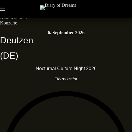
Zum
Inhalt
Neues Album • Dead End Dreams • Out now
springen
Album kaufen
Konzerte
6. September 2026
Deutzen
(DE)
Nocturnal Culture Night 2026
Tickets kaufen