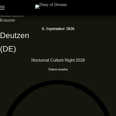
Zum
Inhalt
Neues Album • Dead End Dreams • Out now
springen
Album kaufen
Konzerte
6. September 2026
Deutzen
(DE)
Nocturnal Culture Night 2026
Tickets kaufen