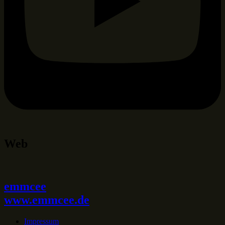
Web
emmcee
www.emmcee.de
Impressum