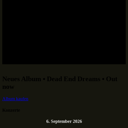
Neues Album • Dead End Dreams • Out
now
Album kaufen
Konzerte
6. September 2026