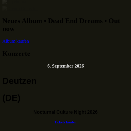
Neues Album • Dead End Dreams • Out
now
Album kaufen
Konzerte
6. September 2026
Deutzen
(DE)
Nocturnal Culture Night 2026
Tickets kaufen