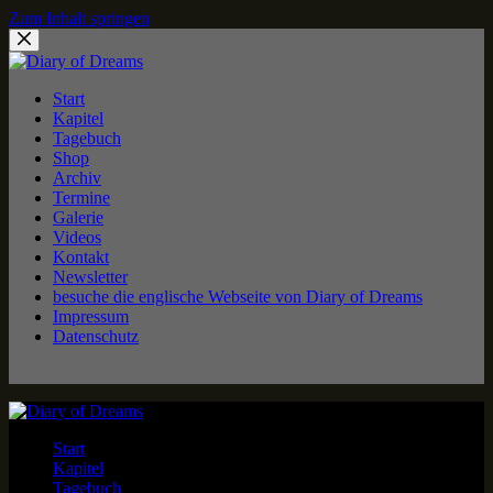
Zum Inhalt springen
Start
Kapitel
Tagebuch
Shop
Archiv
Termine
Galerie
Videos
Kontakt
Newsletter
besuche die englische Webseite von Diary of Dreams
Impressum
Datenschutz
Start
Kapitel
Tagebuch