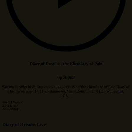
Diary of Dreams - the Chemistry of Pain
Sep 26, 2025
Stream or order here: https://save-it.cc/accession/the-chemistry-of-pain Diary of
Dreams on tour: 14.11.25 Hannover, MusikZentrum 15.11.25 Wuppertal,
LCB…
290.025 Views •
3.042 Likes •
306 Comments
Diary of Dreams Live