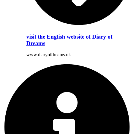
visit the English website of Diary of
Dreams
www.diaryofdreams.uk