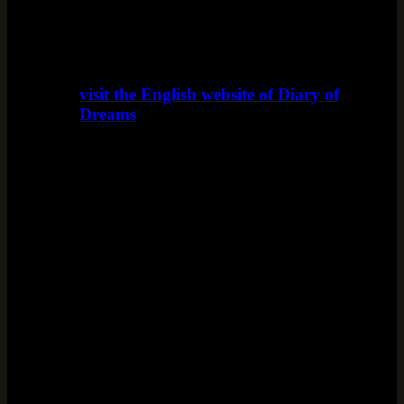
visit the English website of Diary of
Dreams
www.diaryofdreams.uk