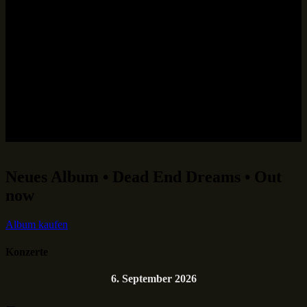
Neues Album • Dead End Dreams • Out
now
Album kaufen
Konzerte
6. September 2026