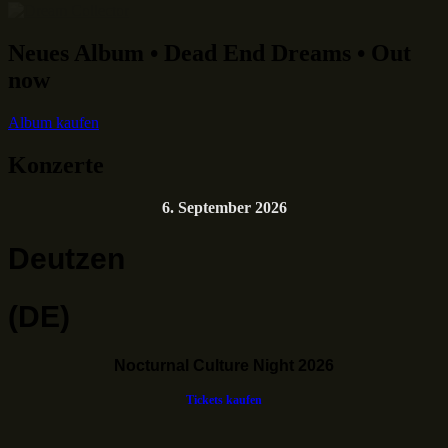
Neues Album • Dead End Dreams • Out
now
Album kaufen
Konzerte
6. September 2026
Deutzen
(DE)
Nocturnal Culture Night 2026
Tickets kaufen