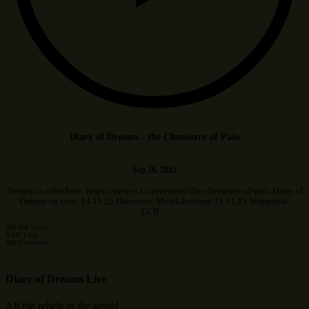
Diary of Dreams - the Chemistry of Pain
Sep 26, 2025
Stream or order here: https://save-it.cc/accession/the-chemistry-of-pain Diary of
Dreams on tour: 14.11.25 Hannover, MusikZentrum 15.11.25 Wuppertal,
LCB…
289.958 Views •
3.042 Likes •
306 Comments
Diary of Dreams Live
All the rebels in the world