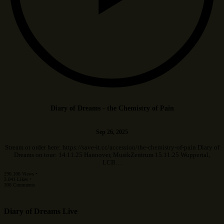
Diary of Dreams - the Chemistry of Pain
Sep 26, 2025
Stream or order here: https://save-it.cc/accession/the-chemistry-of-pain Diary of
Dreams on tour: 14.11.25 Hannover, MusikZentrum 15.11.25 Wuppertal,
LCB…
290.106 Views •
3.041 Likes •
306 Comments
Diary of Dreams Live