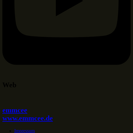
Web
emmcee
www.emmcee.de
Impressum