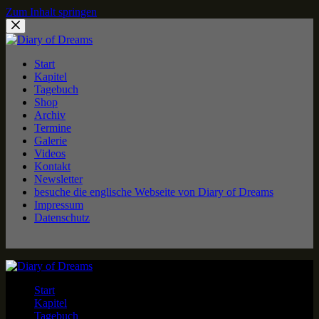
Zum Inhalt springen
Start
Kapitel
Tagebuch
Shop
Archiv
Termine
Galerie
Videos
Kontakt
Newsletter
besuche die englische Webseite von Diary of Dreams
Impressum
Datenschutz
Start
Kapitel
Tagebuch