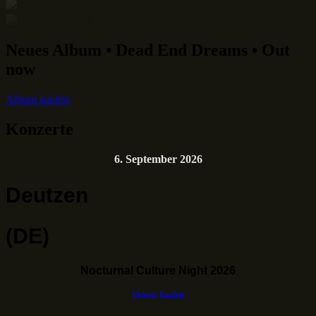
Neues Album • Dead End Dreams • Out
now
Album kaufen
Konzerte
6. September 2026
Deutzen
(DE)
Nocturnal Culture Night 2026
Tickets kaufen