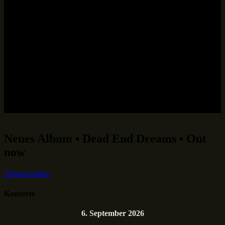
Neues Album • Dead End Dreams • Out
now
Album kaufen
Konzerte
6. September 2026