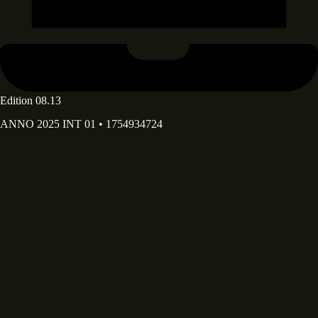
Edition 08.13
ANNO 2025 INT 01 • 1754934724
Deine E-Mail Adresse*
Deine E-Mail-Adresse wird ausschließlich dazu verwendet, dir
unseren Newsletter sowie Informationen über die Aktivitäten von
Diary of Dreams zuzusenden. Du kannst den im Newsletter
enthaltenen Abmeldelink jederzeit nutzen.
Dein Vorname
Dein Nachname