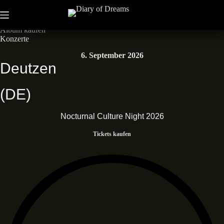
Zum
Inhalt
Neues Album • Dead End Dreams • Out now
springen
Album kaufen
Konzerte
6. September 2026
Deutzen
(DE)
Nocturnal Culture Night 2026
Tickets kaufen