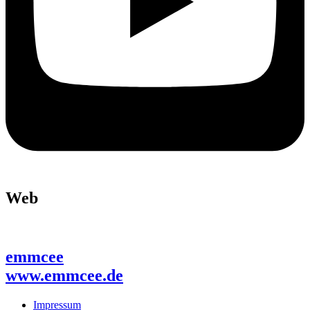
Web
emmcee
www.emmcee.de
Impressum