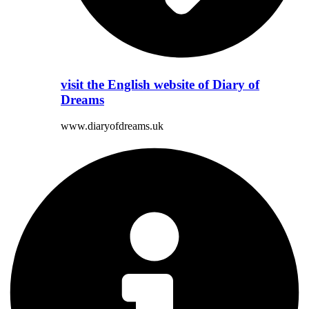
visit the English website of Diary of
Dreams
www.diaryofdreams.uk