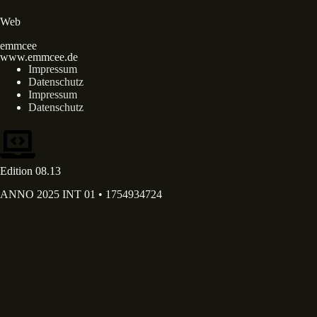
Web
emmcee
www.emmcee.de
Impressum
Datenschutz
Impressum
Datenschutz
Edition 08.13
ANNO 2025 INT 01 • 1754934724
Deine E-Mail Adresse*
Deine E-Mail-Adresse wird ausschließlich dazu verwendet, dir
unseren Newsletter sowie Informationen über die Aktivitäten von