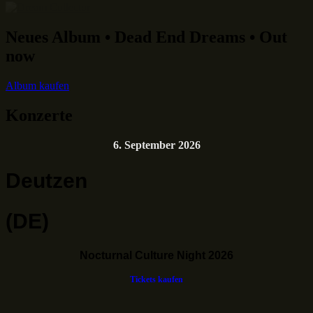
Neues Album • Dead End Dreams • Out
now
Album kaufen
Konzerte
6. September 2026
Deutzen
(DE)
Nocturnal Culture Night 2026
Tickets kaufen