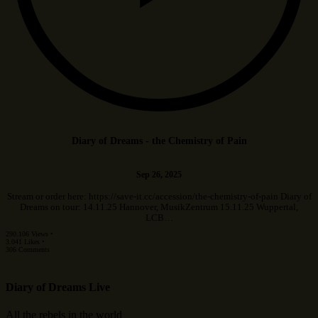
Diary of Dreams - the Chemistry of Pain
Sep 26, 2025
Stream or order here: https://save-it.cc/accession/the-chemistry-of-pain Diary of
Dreams on tour: 14.11.25 Hannover, MusikZentrum 15.11.25 Wuppertal,
LCB…
290.106 Views •
3.041 Likes •
306 Comments
Diary of Dreams Live
All the rebels in the world