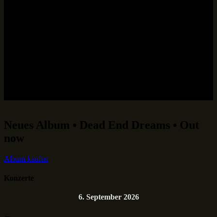
Neues Album • Dead End Dreams • Out
now
Album kaufen
Konzerte
6. September 2026