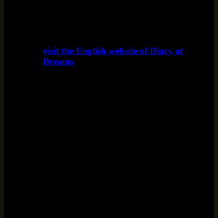
visit the English website of Diary of
Dreams
www.diaryofdreams.uk