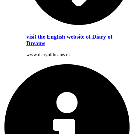
visit the English website of Diary of
Dreams
www.diaryofdreams.uk