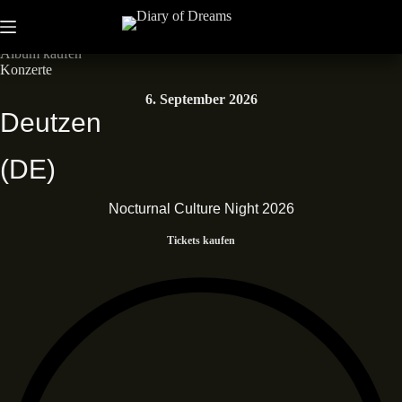
Zum
Inhalt
Neues Album • Dead End Dreams • Out now
springen
Album kaufen
Konzerte
6. September 2026
Deutzen
(DE)
Nocturnal Culture Night 2026
Tickets kaufen