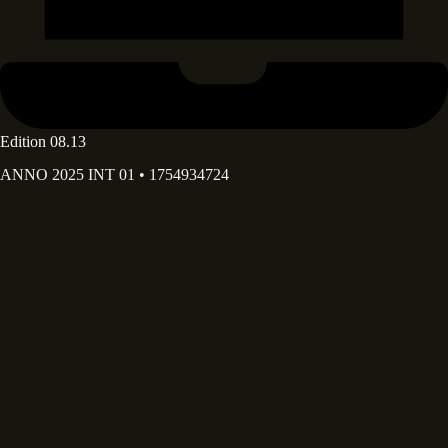
Edition 08.13
ANNO 2025 INT 01 • 1754934724
Deine E-Mail Adresse*
Deine E-Mail-Adresse wird ausschließlich dazu verwendet, dir
unseren Newsletter sowie Informationen über die Aktivitäten von
Diary of Dreams zuzusenden. Du kannst den im Newsletter
enthaltenen Abmeldelink jederzeit nutzen.
Dein Vorname
Dein Nachname