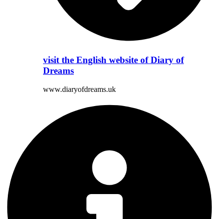
visit the English website of Diary of
Dreams
www.diaryofdreams.uk