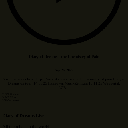
Diary of Dreams - the Chemistry of Pain
Sep 26, 2025
Stream or order here: https://save-it.cc/accession/the-chemistry-of-pain Diary of
Dreams on tour: 14.11.25 Hannover, MusikZentrum 15.11.25 Wuppertal,
LCB…
289.958 Views •
3.042 Likes •
306 Comments
Diary of Dreams Live
All the rebels in the world