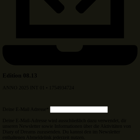
Edition 08.13
ANNO 2025 INT 01 • 1754934724
Deine E-Mail Adresse*
Deine E-Mail-Adresse wird ausschließlich dazu verwendet, dir
unseren Newsletter sowie Informationen über die Aktivitäten von
Diary of Dreams zuzusenden. Du kannst den im Newsletter
enthaltenen Abmeldelink jederzeit nutzen.