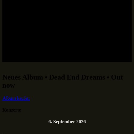
Neues Album • Dead End Dreams • Out
now
Album kaufen
Konzerte
6. September 2026