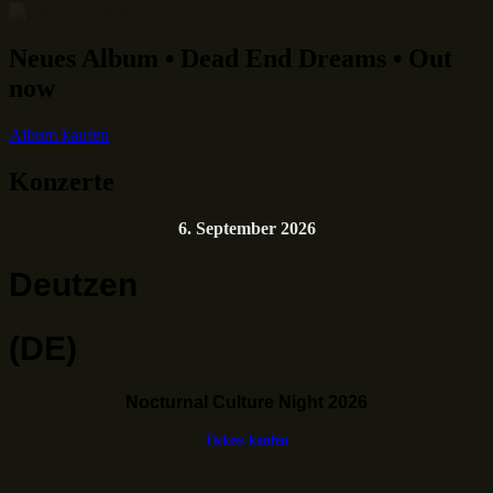
Neues Album • Dead End Dreams • Out
now
Album kaufen
Konzerte
6. September 2026
Deutzen
(DE)
Nocturnal Culture Night 2026
Tickets kaufen