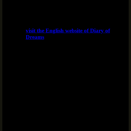
visit the English website of Diary of
Dreams
www.diaryofdreams.uk