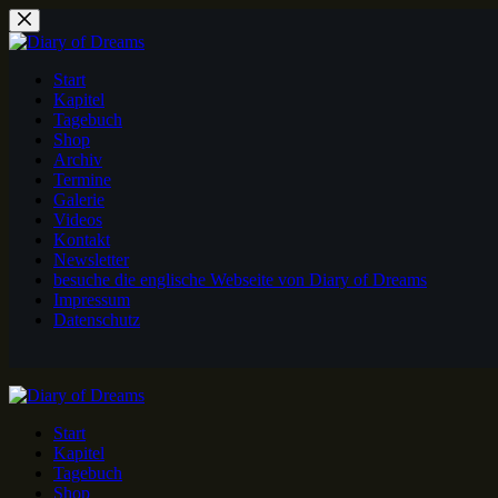
Zum
Inhalt
springen
Start
Kapitel
Tagebuch
Shop
Archiv
Termine
Galerie
Videos
Kontakt
Newsletter
besuche die englische Webseite von Diary of Dreams
Impressum
Datenschutz
Start
Kapitel
Tagebuch
Shop