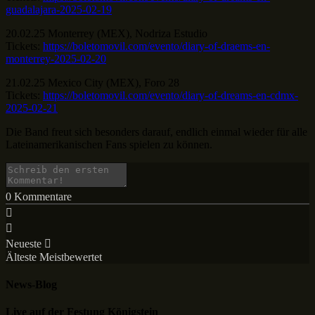
guadalajara-2025-02-19
20.02.25 Monterrey (MEX), Nodriza Estudio
Tickets:
https://boletomovil.com/evento/diary-of-draems-en-
monterrey-2025-02-20
21.02.25 Mexico City (MEX), Foro 28
Tickets:
https://boletomovil.com/evento/diary-of-dreams-en-cdmx-
2025-02-21
Die Band freut sich besonders darauf, endlich einmal wieder für alle
Lateinamerikanischen Fans spielen zu können.
0
Kommentare
Neueste
Älteste
Meistbewertet
News-Blog
Live auf der Festung Königstein