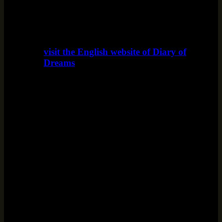
visit the English website of Diary of
Dreams
www.diaryofdreams.uk