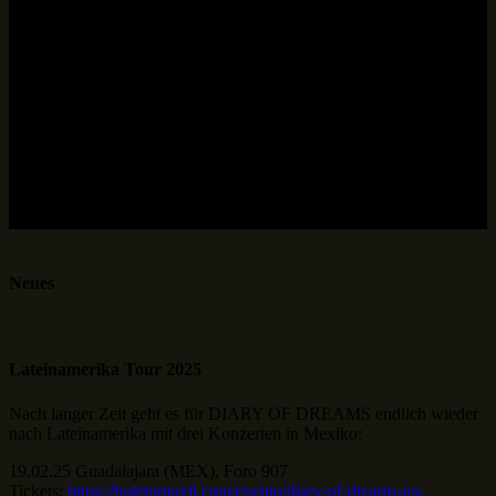
Neues
Lateinamerika Tour 2025
Nach langer Zeit geht es für DIARY OF DREAMS endlich wieder
nach Lateinamerika mit drei Konzerten in Mexiko:
19.02.25 Guadalajara (MEX), Foro 907
Tickets:
https://boletomovil.com/evento/diary-of-dreams-en-